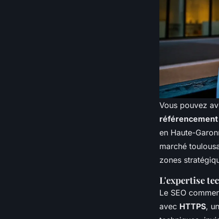
Vous pouvez avoir
référencement 
en Haute-Garonn
marché toulousai
zones stratégiq
L'expertise te
Le SEO commence
avec
HTTPS
, u