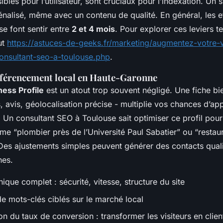
ibles pour l’utilisateur, sont cruciaux pour l’indexation. Un s
énalisé, même avec un contenu de qualité. En général, les e
se font sentir entre
2 et 4 mois
. Pour explorer ces leviers t
ut
https://astuces-de-geeks.fr/marketing/augmentez-votre-vi
onsultant-seo-a-toulouse.php
.
référencement local en Haute-Garonne
ess Profile
est un atout trop souvent négligé. Une fiche bi
, avis, géolocalisation précise - multiplie vos chances d’app
. Un consultant SEO à Toulouse sait optimiser ce profil pour
e “plombier près de l’Université Paul Sabatier” ou “restau
. Des ajustements simples peuvent générer des contacts quali
nes.
ique complet : sécurité, vitesse, structure du site
de mots-clés ciblés sur le marché local
n du taux de conversion : transformer les visiteurs en clien