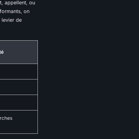
t, appellent, ou
rformants, on
 levier de
té
erches