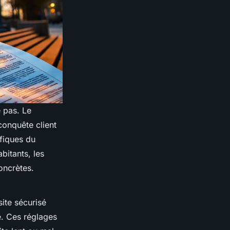
e pas. Le
conquête client
fiques du
bitants, les
oncrètes.
ite sécurisé
e. Ces réglages