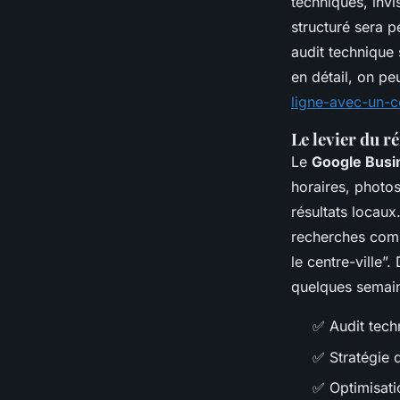
techniques, invis
structuré sera p
audit technique 
en détail, on pe
ligne-avec-un-c
Le levier du 
Le
Google Busin
horaires, photos
résultats locaux
recherches comm
le centre-ville”
quelques semai
✅ Audit techn
✅ Stratégie 
✅ Optimisatio