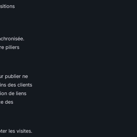
sitions
nchronisée.
e piliers
ur publier ne
ins des clients
tion de liens
ce des
r les visites.