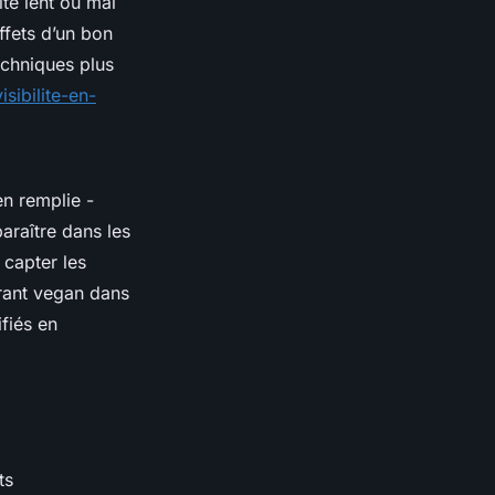
ite lent ou mal
ffets d’un bon
echniques plus
sibilite-en-
en remplie -
araître dans les
 capter les
rant vegan dans
fiés en
ts