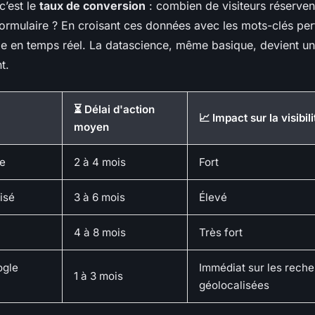
c’est le
taux de conversion
: combien de visiteurs réserven
formulaire ? En croisant ces données avec les mots-clés pe
gie en temps réel. La datascience, même basique, devient un
t.
⏳ Délai d'action
📈 Impact sur la visibili
moyen
ue
2 à 4 mois
Fort
isé
3 à 6 mois
Élevé
4 à 8 mois
Très fort
ogle
Immédiat sur les rech
1 à 3 mois
géolocalisées