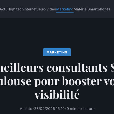
Actu
High tech
Internet
Jeux-video
Marketing
Matériel
Smartphones
MARKETING
eilleurs consultants
louse pour booster v
visibilité
Aminte
•
28/04/2026 16:10
•
9 min de lecture