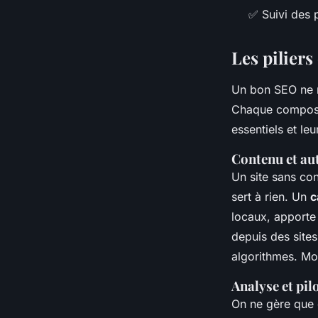
✅ Suivi des 
Les piliers 
Un bon SEO ne r
Chaque composant
essentiels et le
Contenu et aut
Un site sans con
sert à rien. Un
c
locaux, apporte 
depuis des sites
algorithmes. Moi
Analyse et pi
On ne gère que c