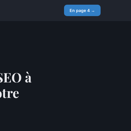
En page 4 →
 SEO à
otre